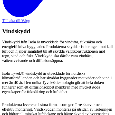
Tillbaka till Vägg
Vindskydd
Vindskydd från Isola är utvecklade för vindtäta, fuktsäkra och
energieffektiva byggnader. Produkterna skyddar isoleringen mot kall
luft och hjälper samtidigt till att skydda väggkonstruktionen mot
regn, vind och fukt. Vindskydd ska därför vara vindtäta,
vattenavvisande och diffusionsöppna.
Isola Tyvek® vindskydd är utvecklade för nordiska
klimatförhållanden och har skyddat byggnader mot väder och vind i
mer än 40 år. Den unika Tyvek®-teknologin gör att hela duken
fungerar som ett diffusionsöppet membran med mycket goda
egenskaper för fuktsäkring och lufttäthet.
Produkterna levereras i stora format som ger färre skarvar och
effektiv montering. Vindskydden monteras på utsidan av isoleringen
och bidrar till minskat luftläckage och bättre skydd av byggnadens