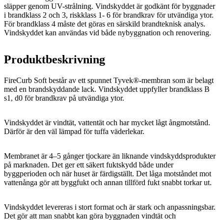
släpper genom UV-strålning. Vindskyddet är godkänt för byggnader
i brandklass 2 och 3, riskklass 1- 6 för brandkrav för utvändiga ytor.
För brandklass 4 måste det göras en särskild brandteknisk analys.
Vindskyddet kan användas vid både nybyggnation och renovering.
Produktbeskrivning
FireCurb Soft består av ett spunnet Tyvek®-membran som är belagt
med en brandskyddande lack. Vindskyddet uppfyller brandklass B
s1, d0 för brandkrav på utvändiga ytor.
Vindskyddet är vindtät, vattentät och har mycket lågt ångmotstånd.
Därför är den väl lämpad för tuffa väderlekar.
Membranet är 4–5 gånger tjockare än liknande vindskyddsprodukter
på marknaden. Det ger ett säkert fuktskydd både under
byggperioden och när huset är färdigställt. Det låga motståndet mot
vattenånga gör att byggfukt och annan tillförd fukt snabbt torkar ut.
Vindskyddet levereras i stort format och är stark och anpassningsbar.
Det gör att man snabbt kan göra byggnaden vindtät och