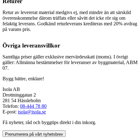
Returer
Retur av levererat material medgivs ej, med mindre än att särskild
överenskommelse därom träffats eller såvitt det icke rör sig om
felaktig leverans. Godkänd returleverans krediteras med 20% avdrag
på varans pris.
Övriga leveransvillkor
Samtliga priser gäller exklusive mervärdesskatt (moms). I övrigt
gäller: Allmänna bestämmelser för leveranser av byggmaterial, ABM
07.
Bygg bättre, enklare!
Isola AB
Drottninggatan 2
281 54 Hässleholm
Telefon:
08-444 78 80
E-post:
isola@isola.se
Få nyheter, råd och byggtips direkt i din inkorg.
Prenumerera på vårt nyhetsbrev