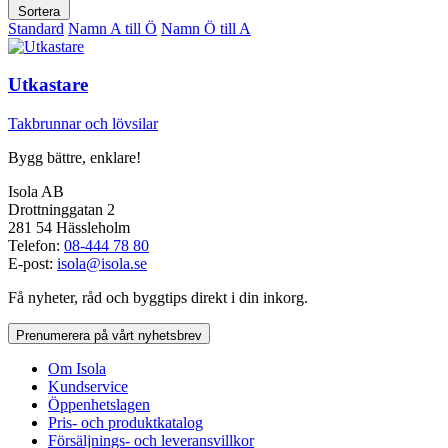
Sortera
Standard
Namn A till Ö
Namn Ö till A
Utkastare
Takbrunnar och lövsilar
Bygg bättre, enklare!
Isola AB
Drottninggatan 2
281 54 Hässleholm
Telefon:
08-444 78 80
E-post:
isola@isola.se
Få nyheter, råd och byggtips direkt i din inkorg.
Prenumerera på vårt nyhetsbrev
Om Isola
Kundservice
Öppenhetslagen
Pris- och produktkatalog
Försäljnings- och leveransvillkor