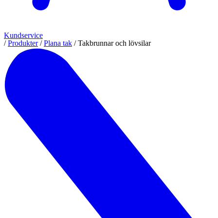
Kundservice
/
Produkter
/
Plana tak
/
Takbrunnar och lövsilar