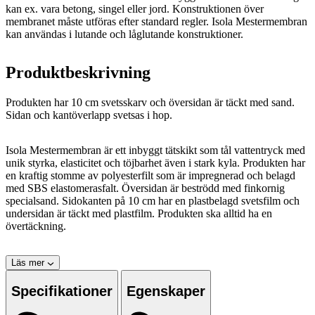
kan ex. vara betong, singel eller jord. Konstruktionen över
membranet måste utföras efter standard regler. Isola Mestermembran
kan användas i lutande och låglutande konstruktioner.
Produktbeskrivning
Produkten har 10 cm svetsskarv och översidan är täckt med sand.
Sidan och kantöverlapp svetsas i hop.
Isola Mestermembran är ett inbyggt tätskikt som tål vattentryck med
unik styrka, elasticitet och töjbarhet även i stark kyla. Produkten har
en kraftig stomme av polyesterfilt som är impregnerad och belagd
med SBS elastomerasfalt. Översidan är beströdd med finkornig
specialsand. Sidokanten på 10 cm har en plastbelagd svetsfilm och
undersidan är täckt med plastfilm. Produkten ska alltid ha en
övertäckning.
Läs mer
Specifikationer
Egenskaper