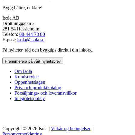
Bygg bättre, enklare!
Isola AB
Drottninggatan 2
281 54 Hässleholm
Telefon:
08-444 78 80
E-post:
isola@isola.se
Få nyheter, råd och byggtips direkt i din inkorg.
Prenumerera på vårt nyhetsbrev
Om Isola
Kundservice
Öppenhetslagen
Pris- och produktkatalog
Försäljnings- och leveransvillkor
Integritetspolicy
Copyright © 2026 Isola |
Vilkår og betingelser
|
Personvernerklæring