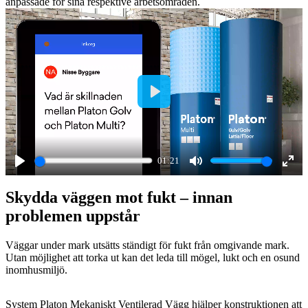
anpassade för sina respektive arbetsområden.
Play
01:21
Play
Mute
Ente
Skydda väggen mot fukt – innan
full
problemen uppstår
Väggar under mark utsätts ständigt för fukt från omgivande mark.
Utan möjlighet att torka ut kan det leda till mögel, lukt och en osund
inomhusmiljö.
System Platon Mekaniskt Ventilerad Vägg hjälper konstruktionen att