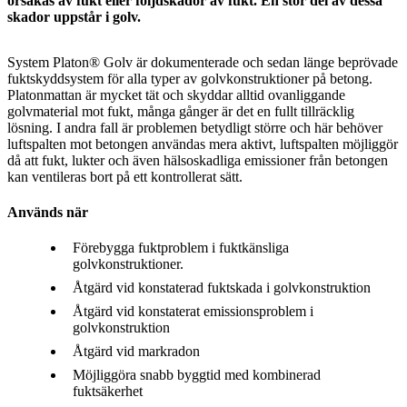
orsakas av fukt eller följdskador av fukt. En stor del av dessa
skador uppstår i golv.
System Platon® Golv är dokumenterade och sedan länge beprövade
fuktskyddsystem för alla typer av golvkonstruktioner på betong.
Platonmattan är mycket tät och skyddar alltid ovanliggande
golvmaterial mot fukt, många gånger är det en fullt tillräcklig
lösning. I andra fall är problemen betydligt större och här behöver
luftspalten mot betongen användas mera aktivt, luftspalten möjliggör
då att fukt, lukter och även hälsoskadliga emissioner från betongen
kan ventileras bort på ett kontrollerat sätt.
Används när
Förebygga fuktproblem i fuktkänsliga
golvkonstruktioner.
Åtgärd vid konstaterad fuktskada i golvkonstruktion
Åtgärd vid konstaterat emissionsproblem i
golvkonstruktion
Åtgärd vid markradon
Möjliggöra snabb byggtid med kombinerad
fuktsäkerhet