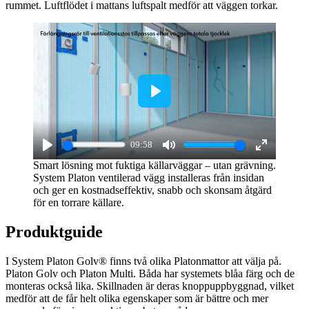
rummet. Luftflödet i mattans luftspalt medför att väggen torkar.
Play
09:58
Play
Mute
Enter
Smart lösning mot fuktiga källarväggar – utan grävning.
System Platon ventilerad vägg installeras från insidan
fullscreen
och ger en kostnadseffektiv, snabb och skonsam åtgärd
för en torrare källare.
Produktguide
I System Platon Golv® finns två olika Platonmattor att välja på.
Platon Golv och Platon Multi. Båda har systemets blåa färg och de
monteras också lika. Skillnaden är deras knoppuppbyggnad, vilket
medför att de får helt olika egenskaper som är bättre och mer