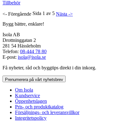
Tillbehör
Sida 1 av 5
<- Föregående
Nästa ->
Bygg bättre, enklare!
Isola AB
Drottninggatan 2
281 54 Hässleholm
Telefon:
08-444 78 80
E-post:
isola@isola.se
Få nyheter, råd och byggtips direkt i din inkorg.
Prenumerera på vårt nyhetsbrev
Om Isola
Kundservice
Öppenhetslagen
Pris- och produktkatalog
Försäljnings- och leveransvillkor
Integritetspolicy