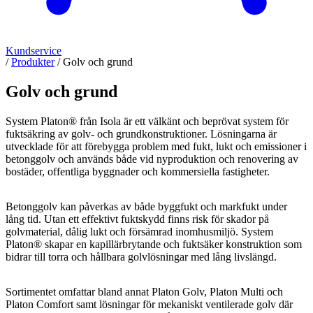
Kundservice
/
Produkter
/
Golv och grund
Golv och grund
System Platon® från Isola är ett välkänt och beprövat system för
fuktsäkring av golv- och grundkonstruktioner. Lösningarna är
utvecklade för att förebygga problem med fukt, lukt och emissioner i
betonggolv och används både vid nyproduktion och renovering av
bostäder, offentliga byggnader och kommersiella fastigheter.
Betonggolv kan påverkas av både byggfukt och markfukt under
lång tid. Utan ett effektivt fuktskydd finns risk för skador på
golvmaterial, dålig lukt och försämrad inomhusmiljö. System
Platon® skapar en kapillärbrytande och fuktsäker konstruktion som
bidrar till torra och hållbara golvlösningar med lång livslängd.
Sortimentet omfattar bland annat Platon Golv, Platon Multi och
Platon Comfort samt lösningar för mekaniskt ventilerade golv där